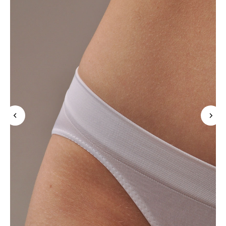
Подпишись на рассылку и узнавай о новинках
и скидках в числе первых
Нажимая «Подписаться», Вы даете
согласие на обработку персональных
данных
в соответствии с
политикой конфиденциальности
подписаться
Покупателям
Контакты
Mirey
О бренде
MAX
Оплата