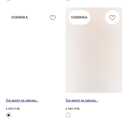
НОВИНКА
НОВИНКА
Подпишись на рассылку и узнавай о новинках
и скидках в числе первых
Нажимая «Подписаться», Вы даете
согласие на обработку персональных
данных
в соответствии с
политикой конфиденциальности
подписаться
Топ жилет на завязка...
Топ жилет на завязка...
Покупателям
Контакты
Mirey
4 000
РУБ
4 000
РУБ
О бренде
MAX
Оплата
Telegram
Магазины