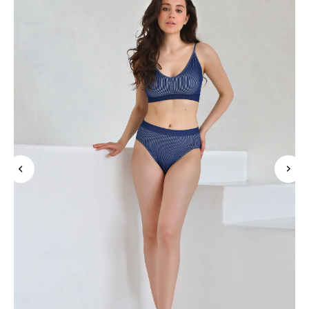
Подпишись на рассылку и узнавай о новинках
и скидках в числе первых
Нажимая «Подписаться», Вы даете
согласие на обработку персональных
данных
в соответствии с
политикой конфиденциальности
подписаться
Покупателям
Контакты
Mirey
О бренде
MAX
Оплата