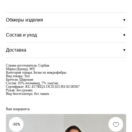
Обмеры изделия
▼
Состав и уход
▼
Доставка
▼
Страна изготовитель: Сербия
Марка (Бренд): MY
Категория товара: Белье из микрофибры
Вид товара: Топ
Бретели: Широкие
Состав: 93% полиамид, 7% эластан
Сертификат: KG 417/КЦА.ОСП.025.RS.02.00567
Рукав: Без рукава
Вид бюстгальтера: Без чашек
Вам понравится
-30%