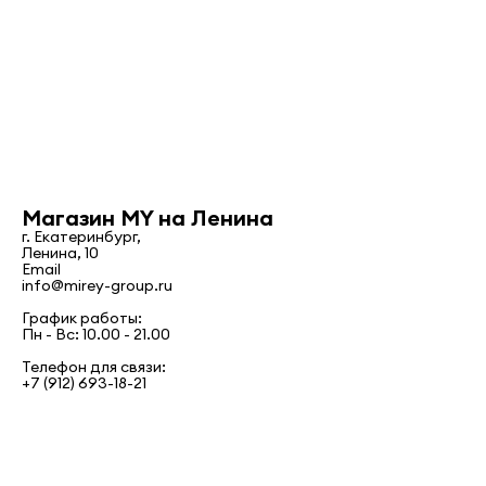
Магазин MY на Ленина
г. Екатеринбург,
Ленина, 10
Email
info@mirey-group.ru
График работы:
Пн - Вс: 10.00 - 21.00
Телефон для связи:
Подпишись на рассылку и узнавай
+7 (912) 693-18-21
о новинках и скидках в числе первых