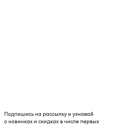
Нажимая «Подписаться», Вы даете
согласие на обработку
персональных данных
в соответствии с
политикой конфиденциальности
подписаться
Покупателям
Контакты
Mirey
О бренде
MAX
Оплата
Telegram
Магазины
Доставка
WhatsApp
Возврат
Размеры
info@mirey-group.ru
Политика
конфиденциальности