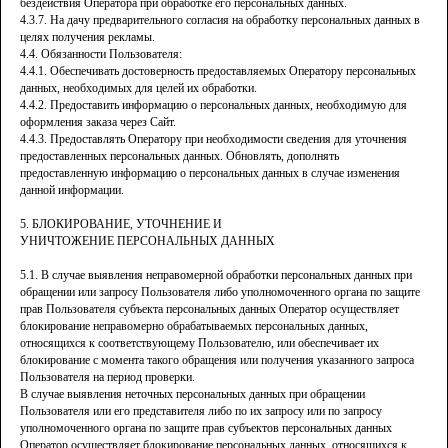
данных
в соответствии с
политикой конфиденциальности
бездействия Оператора при обработке его персональных данных.
4.3.7. На дачу предварительного согласия на обработку персональных данных в
целях получения рекламы.
подписаться
4.4. Обязанности Пользователя:
4.4.1. Обеспечивать достоверность предоставляемых Оператору персональных
данных, необходимых для целей их обработки.
Покупателям
Контакты
4.4.2. Предоставить информацию о персональных данных, необходимую для
Mirey
оформления заказа через Сайт.
О бренде
MAX
4.4.3. Предоставлять Оператору при необходимости сведения для уточнения
Оплата
предоставленных персональных данных. Обновлять, дополнять
предоставленную информацию о персональных данных в случае изменения
Telegram
Магазины
данной информации.
Доставка
WhatsApp
Возврат
5. БЛОКИРОВАНИЕ, УТОЧНЕНИЕ И
Размеры
УНИЧТОЖЕНИЕ ПЕРСОНАЛЬНЫХ ДАННЫХ
info@mirey-group.ru
Политика
5.1. В случае выявления неправомерной обработки персональных данных при
конфиденциальности
обращении или запросу Пользователя либо уполномоченного органа по защите
прав Пользователя субъекта персональных данных Оператор осуществляет
блокирование неправомерно обрабатываемых персональных данных,
относящихся к соответствующему Пользователю, или обеспечивает их
блокирование с момента такого обращения или получения указанного запроса
Пользователя на период проверки.
В случае выявления неточных персональных данных при обращении
Пользователя или его представителя либо по их запросу или по запросу
уполномоченного органа по защите прав субъектов персональных данных
Оператор осуществляет блокирование персональных данных, относящихся к