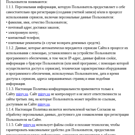
Пользователя понимаются:
1.1.1. Персональная информация, которую Пользователь предоставляет о себе
самостоятельно при регистрации (создании учетной записи) и/или в процессе
использования сервисов, включая персональные данные Пользователя:
• фамилия, имя, отчество Пользователя;
• почтовый адрес доставки заказов;
• электронную почту;
• контактный телефон;
• платежные реквизиты (в случае возврата денежных средств).
1.1.2. Данные, которые автоматически передаются сервисам Сайта в процессе их
использования с помощью, установленного на устройстве Пользователя
программного обеспечения, в том числе IP-адрес, данные файлов cookie,
информация о браузере Пользователя (или иной программе, с помощью которой
осуществляется доступ к сервисам), технические характеристики оборудования
и программного обеспечения, используемых Пользователем, дата и время
доступа к сервисам, адреса запрашиваемых страниц и иная подобная
информация.
1.1.3. Настоящая Политика конфиденциальности применяется только к
Сайту
mirey.su
. Сайт
mirey.su
не контролирует и не несет ответственности за
сайты третьих лиц, на которые Пользователь может перейти по ссылкам,
доступным на Сайте
mirey.su
.
1.1.4. Настоящая Политика является неотъемлемой частью Согласия на
обработку персональных данных, доступного для ознакомления при регистрации
Пользователя на Сайте.
1.1.5. Сайт
mirey.su
использует файлы cookie и похожие технологии, чтобы
гарантировать максимальное удобство для Пользователя, предоставляя