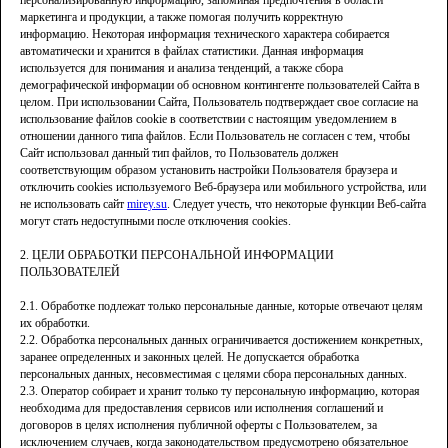
персонализированную информацию, запоминая предпочтения в области
маркетинга и продукции, а также помогая получить корректную
информацию. Некоторая информация технического характера собирается
автоматически и хранится в файлах статистики. Данная информация
используется для понимания и анализа тенденций, а также сбора
демографической информации об основном контингенте пользователей Сайта в
целом. При использовании Сайта, Пользователь подтверждает свое согласие на
использование файлов cookie в соответствии с настоящим уведомлением в
отношении данного типа файлов. Если Пользователь не согласен с тем, чтобы
Сайт использовал данный тип файлов, то Пользователь должен
соответствующим образом установить настройки Пользователя браузера и
отключить cookies используемого Веб-браузера или мобильного устройства, или
не использовать сайт
mirey.su
. Следует учесть, что некоторые функции Веб-сайта
могут стать недоступными после отключения cookies.
2. ЦЕЛИ ОБРАБОТКИ ПЕРСОНАЛЬНОЙ ИНФОРМАЦИИ
ПОЛЬЗОВАТЕЛЕЙ
2.1. Обработке подлежат только персональные данные, которые отвечают целям
их обработки.
2.2. Обработка персональных данных ограничивается достижением конкретных,
заранее определенных и законных целей. Не допускается обработка
персональных данных, несовместимая с целями сбора персональных данных.
2.3. Оператор собирает и хранит только ту персональную информацию, которая
необходима для предоставления сервисов или исполнения соглашений и
договоров в целях исполнения публичной оферты с Пользователем, за
исключением случаев, когда законодательством предусмотрено обязательное