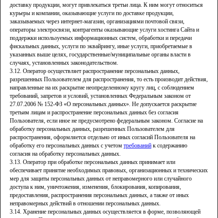
доставку продукции, могут привлекаться третьи лица. К ним могут относиться
курьеры и компании, оказывающие услуги по доставке продукции,
заказываемых через интернет-магазин, организациями почтовой связи,
операторы электросвязи, контрагенты оказывающие услуги хостинга Сайта и
поддержки используемых информационных систем, обработки и передачи
фискальных данных, услуги по эквайрингу, иные услуги, приобретаемые в
указанных выше целях, государственные/муниципальные органы власти в
случаях, установленных законодательством.
3.12. Оператор осуществляет распространение персональных данных,
разрешенных Пользователем для распространения, то есть производит действия,
направленные на их раскрытие неопределенному кругу лиц, с соблюдением
требований, запретов и условий, установленных Федеральным законом от
27.07.2006 № 152-ФЗ «О персональных данных». Не допускается раскрытие
третьим лицам и распространение персональных данных без согласия
Пользователя, если иное не предусмотрено федеральным законом. Согласие на
обработку персональных данных, разрешенных Пользователем для
распространения, оформляется отдельно от иных согласий Пользователя на
обработку его персональных данных с учетом
требований
к содержанию
согласия на обработку персональных данных.
3.13. Оператор при обработке персональных данных принимает или
обеспечивает принятие необходимых правовых, организационных и технических
мер для защиты персональных данных от неправомерного или случайного
доступа к ним, уничтожения, изменения, блокирования, копирования,
предоставления, распространения персональных данных, а также от иных
неправомерных действий в отношении персональных данных.
3.14. Хранение персональных данных осуществляется в форме, позволяющей