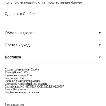
полуприлегающий силуэт подчеркивает фигуру.
Сделано в Сербии
Обмеры изделия
▼
Состав и уход
▼
Доставка
▼
Страна изготовитель: Сербия
Марка (Бренд): MY
Категория товара: Спорт
Вид товара: Топ
Бретели: Узкие регулируемые
Состав: 92% полиамид, 8% эластан
Сертификат: KG 417/КЦА.ОСП.025.RS.02.00567
Рукав: Без рукава
Вид бюстгальтера: Без чашек
Вам понравится