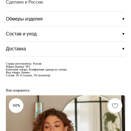
Сделано в России.
Обмеры изделия
▼
Состав и уход
▼
Доставка
▼
Страна изготовитель: Россия
Марка (Бренд): MY
Категория товара: Комфортная одежда из хлопка
Вид товара: Брюки
Состав: 95 % хлопок, 5% полиэстер
Вам понравится
-50%