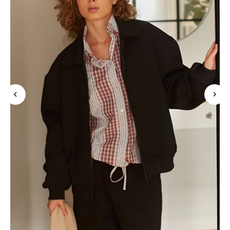
Подпишись на рассылку и узнавай о новинках
и скидках в числе первых
Нажимая «Подписаться», Вы даете
согласие на обработку персональных
данных
в соответствии с
политикой конфиденциальности
подписаться
Покупателям
Контакты
Mirey
О бренде
MAX
Оплата
Telegram
Магазины
Доставка