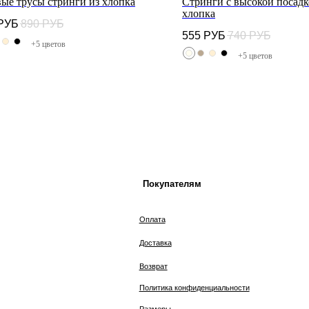
вые трусы стринги из хлопка
Стринги с высокой посадк
хлопка
РУБ
890
РУБ
Покупателям
К
555
РУБ
740
РУБ
+5 цветов
+5 цветов
Оплата
Доставка
Возврат
Политика конфиденциальности
Размеры
2025 © MIREY.SU. Интернет-магазин одежды и
нижнего белья.