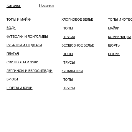
Каталог
Новинки
ОДЕЖДА
БЕЛЬЕ
ОДЕЖДА ДЛЯ ДОМА
ТОПЫ И МАЙКИ
ХЛОПКОВОЕ БЕЛЬЕ
ТОПЫ И ФУТБОЛКИ
БОДИ
ТОПЫ
МАЙКИ
ФУТБОЛКИ И ЛОНГСЛИВЫ
ТРУСЫ
КОМБИНАЦИИ
РУБАШКИ И ПИДЖАКИ
БЕСШОВНОЕ БЕЛЬЕ
ШОРТЫ
ПЛАТЬЯ
ТОПЫ
БРЮКИ
СВИТШОТЫ И ХУДИ
ТРУСЫ
ЛЕГГИНСЫ И ВЕЛОСИПЕДКИ
КУПАЛЬНИКИ
БРЮКИ
ТОПЫ
ШОРТЫ И ЮБКИ
ТРУСЫ