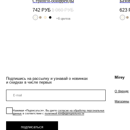
" из
Стринги-бойфренды
Базо
742
РУБ
1 060
РУБ
623
Mirey
Подпишись на рассылку и узнавай о новинках
и скидках в числе первых
+6 цветов
О бренде
Магазины
Нажимая «Подписаться», Вы даете
согласие на обработку персональных
данных
в соответствии с
политикой конфиденциальности
подписаться