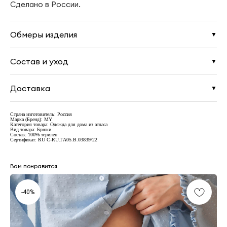
Сделано в России.
Обмеры изделия
▼
Состав и уход
▼
Доставка
▼
Страна изготовитель: Россия
Марка (Бренд): MY
Категория товара: Одежда для дома из атласа
Вид товара: Брюки
Состав: 100% терилен
Сертификат: RU C-RU.ГА05.В.03839/22
Вам понравится
-40%