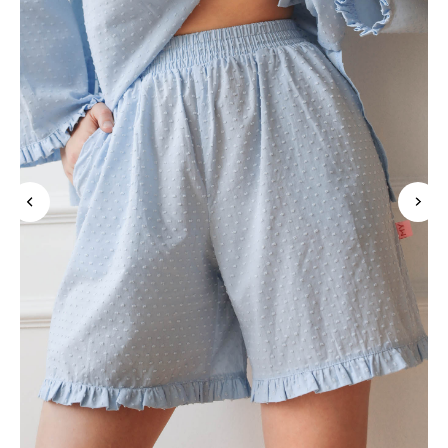
Подпишись на рассылку и узнавай
о новинках и скидках в числе первых
Нажимая «Подписаться», Вы даете
согласие на обработку
персональных данных
в соответствии с
политикой конфиденциальности
подписаться
Покупателям
Контакты
Mirey
О бренде
MAX
Оплата
Telegram
Магазины