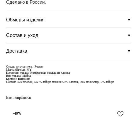
Сделано в России.
Обмеры изделия
▼
Состав и уход
▼
Доставка
▼
Страна изготовитель: Россия
Марка (Бренд): MY
Категория товара: Комфортная одежда из хлопка
Вид товара: Майка
Бретели: Широкие
Состав: 95% хлопок, 5% % лайкра меланж 65% хлопок, 30% полиэстер, 5% лайкра
Вам понравится
-40%