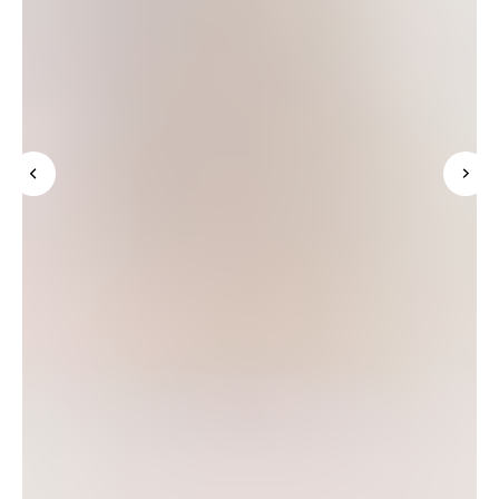
Подпишись на рассылку и узнавай о новинках
и скидках в числе первых
Нажимая «Подписаться», Вы даете
согласие на обработку персональных
данных
в соответствии с
политикой конфиденциальности
подписаться
Покупателям
Контакты
Mirey
О бренде
MAX
Оплата
Telegram
Магазины
Доставка
WhatsApp
Возврат