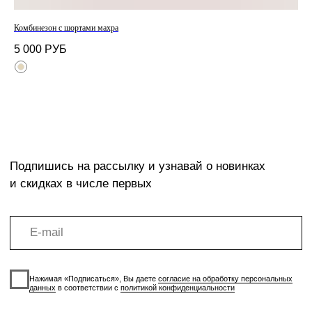
Размеры
info@mirey-group.ru
Комбинезон с шортами махра
Жил
Политика
конфиденциальности
5 000
РУБ
2 