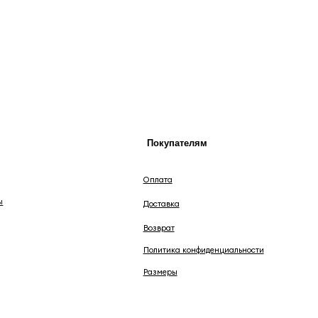
Покупателям
К
Оплата
Доставка
Возврат
Политика конфиденциальности
Размеры
2025 © MIREY.SU. Интернет-магазин одежды и
нижнего белья.