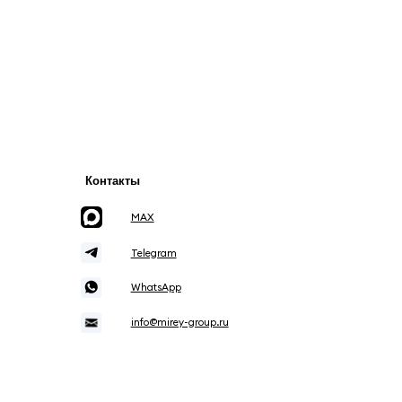
онтакты
MAX
Telegram
WhatsApp
info@mirey-group.ru