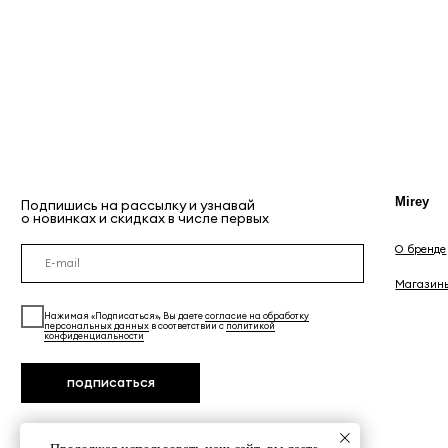
Mirey
Подпишись на рассылку и узнавай
о новинках и скидках в числе первых
О бренде
Магазины
Нажимая «Подписаться», Вы даете
согласие на обработку
персональных данных
в соответствии с
политикой
конфиденциальности
подписаться