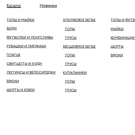
Новинки
Каталог
ОДЕЖДА
БЕЛЬЕ
ОДЕЖДА ДЛЯ ДОМ
ТОПЫ И МАЙКИ
ХЛОПКОВОЕ БЕЛЬЕ
ТОПЫ И ФУТБОЛКИ
БОДИ
ТОПЫ
МАЙКИ
ФУТБОЛКИ И ЛОНГСЛИВЫ
ТРУСЫ
КОМБИНАЦИИ
РУБАШКИ И ПИДЖАКИ
БЕСШОВНОЕ БЕЛЬЕ
ШОРТЫ
ПЛАТЬЯ
ТОПЫ
БРЮКИ
СВИТШОТЫ И ХУДИ
ТРУСЫ
ЛЕГГИНСЫ И ВЕЛОСИПЕДКИ
КУПАЛЬНИКИ
БРЮКИ
ТОПЫ
ШОРТЫ И ЮБКИ
ТРУСЫ