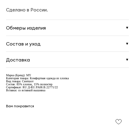
Сделано в России.
Обмеры изделия
▼
Состав и уход
▼
Доставка
▼
Марка (Бренд): MY
Категория товара: Комфортная одежда из хлопка
Вид товара: Свитшот
Состав: 85% хлопок, 15% полиэстер
Сертификат: RU Д-RU.PA08.B.22771/22
Вставки: со вставкой вышивка
Вам понравится