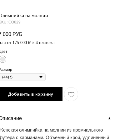
Олимпийка на молнии
SKU:
СО029
7 000
РУБ
или от 175 000 ₽ × 4 платежа
Цвет
Размер
Добавить в корзину
Описание
▼
Женская олимпийка на молнии из премиального
футера с карманами. Объемный крой, удлиненный