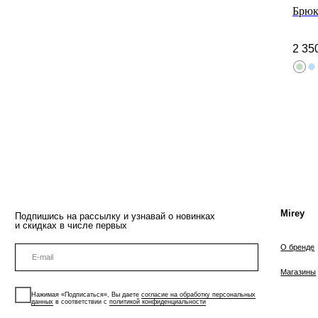
чек
Брюк
2 35
Mirey
Подпишись на рассылку и узнавай о новинках
и скидках в числе первых
О бренде
Магазины
Нажимая «Подписаться», Вы даете
согласие на обработку персональных
данных
в соответствии с
политикой конфиденциальности
подписаться