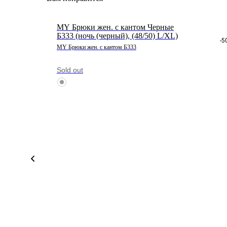
MY Брюки жен. с кантом Черные
Б333 (ночь (черный), (48/50) L/XL)
-5
MY Брюки жен. с кантом Б333