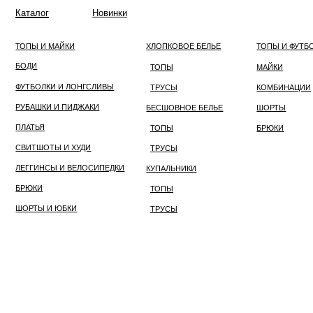
Каталог
Новинки
ОДЕЖДА
БЕЛЬЕ
ОДЕЖДА ДЛЯ ДОМА
ТОПЫ И МАЙКИ
ХЛОПКОВОЕ БЕЛЬЕ
ТОПЫ И ФУТБОЛКИ
БОДИ
ТОПЫ
МАЙКИ
ФУТБОЛКИ И ЛОНГСЛИВЫ
ТРУСЫ
КОМБИНАЦИИ
РУБАШКИ И ПИДЖАКИ
БЕСШОВНОЕ БЕЛЬЕ
ШОРТЫ
ПЛАТЬЯ
ТОПЫ
БРЮКИ
СВИТШОТЫ И ХУДИ
ТРУСЫ
ЛЕГГИНСЫ И ВЕЛОСИПЕДКИ
КУПАЛЬНИКИ
БРЮКИ
ТОПЫ
ШОРТЫ И ЮБКИ
ТРУСЫ