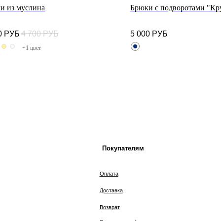
и из муслина
Брюки с подворотами "Кр
0
РУБ
4 700
РУБ
5 000
РУБ
Покупателям
К
+1 цвет
Оплата
Доставка
Возврат
Политика конфиденциальности
Размеры
2025 © MIREY.SU. Интернет-магазин одежды и
нижнего белья.