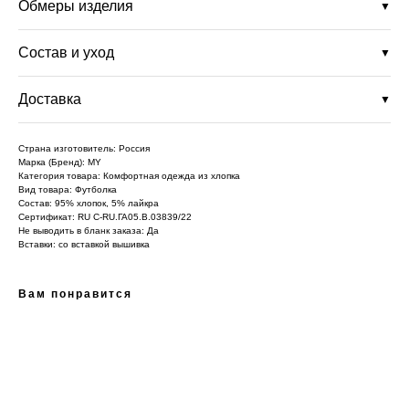
Обмеры изделия
▼
Состав и уход
▼
Подпишись на рассылку и узнавай о новинках
и скидках в числе первых
Доставка
▼
Страна изготовитель: Россия
Марка (Бренд): MY
Нажимая «Подписаться», Вы даете
согласие на обработку персональных
Категория товара: Комфортная одежда из хлопка
данных
в соответствии с
политикой конфиденциальности
Вид товара: Футболка
Состав: 95% хлопок, 5% лайкра
подписаться
Сертификат: RU C-RU.ГА05.В.03839/22
Не выводить в бланк заказа: Да
Вставки: со вставкой вышивка
Покупателям
Контакты
Mirey
Вам понравится
О бренде
MAX
Оплата
Telegram
Магазины
Доставка
WhatsApp
Возврат
Размеры
info@mirey-group.ru