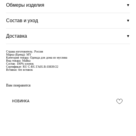
Обмеры изделия
▼
Состав и уход
▼
Доставка
▼
Страна изготовитель: Россия
Марка (Бренд): MY
Категория товара: Одежда для дома из муслина
Вид товара: Майка
Состав: 100% хлопок
Сертификат: RU C-RU.ГА05.В.03839/22
Вставки: без вставок
Вам понравится
НОВИНКА