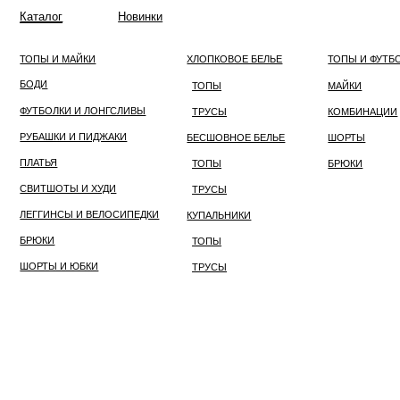
Каталог
Новинки
ОДЕЖДА
БЕЛЬЕ
ОДЕЖДА ДЛЯ ДОМА
ТОПЫ И МАЙКИ
ХЛОПКОВОЕ БЕЛЬЕ
ТОПЫ И ФУТБОЛКИ
БОДИ
ТОПЫ
МАЙКИ
ФУТБОЛКИ И ЛОНГСЛИВЫ
ТРУСЫ
КОМБИНАЦИИ
РУБАШКИ И ПИДЖАКИ
БЕСШОВНОЕ БЕЛЬЕ
ШОРТЫ
ПЛАТЬЯ
ТОПЫ
БРЮКИ
СВИТШОТЫ И ХУДИ
ТРУСЫ
ЛЕГГИНСЫ И ВЕЛОСИПЕДКИ
КУПАЛЬНИКИ
БРЮКИ
ТОПЫ
ШОРТЫ И ЮБКИ
ТРУСЫ