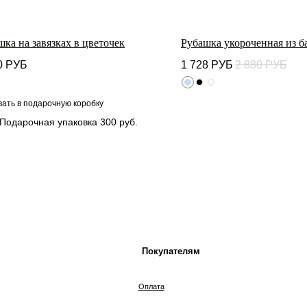
шка на завязках в цветочек
Рубашка укороченная из б
0
РУБ
1 728
РУБ
2 880
РУБ
Покупателям
К
вать в подарочную коробку
Подарочная упаковка 300 руб.
Оплата
Доставка
Возврат
Политика конфиденциальности
Размеры