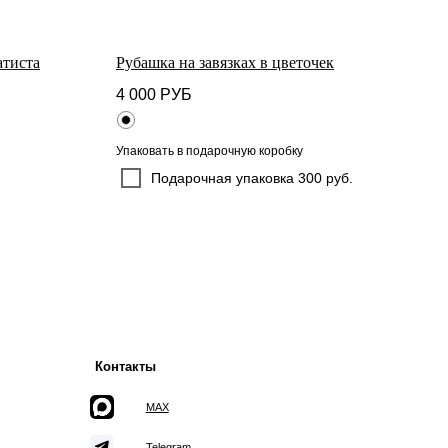
атиста
Рубашка на завязках в цветочек
Шор
4 000
РУБ
2 50
онтакты
Упаковать в подарочную коробку
MAX
Подарочная упаковка 300 руб.
Telegram
WhatsApp
info@mirey-group.ru