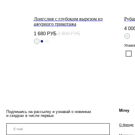
авом
Лонгслив с глубоким вырезом из
Руба
ажурного трикотажа
4 00
1 680
РУБ
2 800
РУБ
Mirey
Подпишись на рассылку и узнавай о новинках
и скидках в числе первых
Упако
О бренде
Магазины
Нажимая «Подписаться», Вы даете
согласие на обработку персональных
данных
в соответствии с
политикой конфиденциальности
подписаться